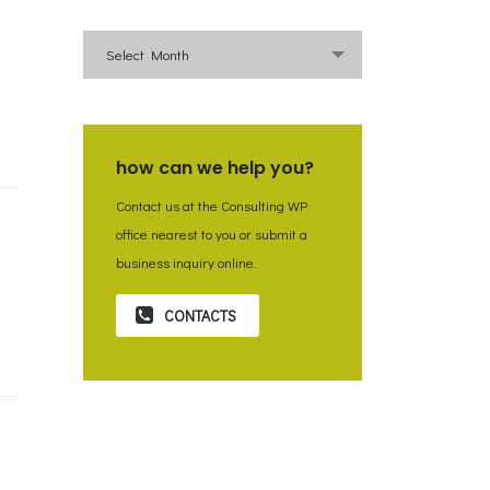
archive
Select Month
how can we help you?
Contact us at the Consulting WP
office nearest to you or submit a
business inquiry online.
CONTACTS