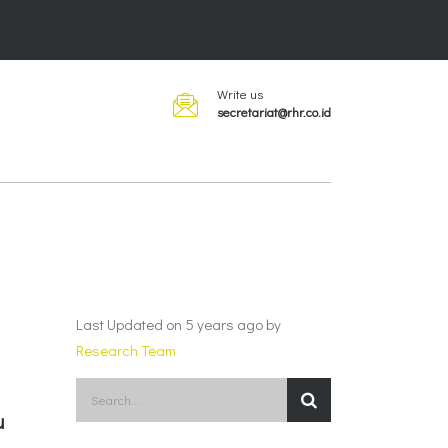
Write us
secretariat@rhr.co.id
Last Updated on 5 years ago by
Research Team
u