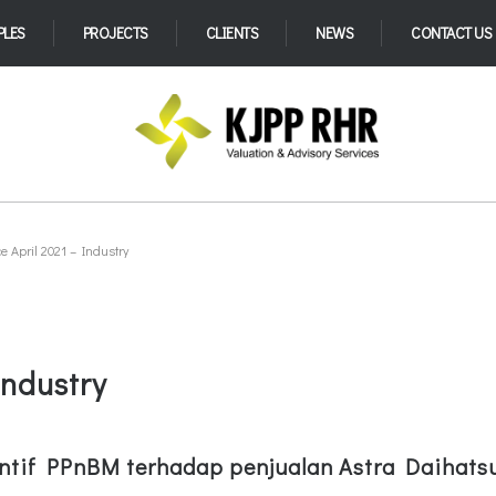
PLES
PROJECTS
CLIENTS
NEWS
CONTACT US
 April 2021 – Industry
Industry
ntif PPnBM terhadap penjualan Astra Daihats