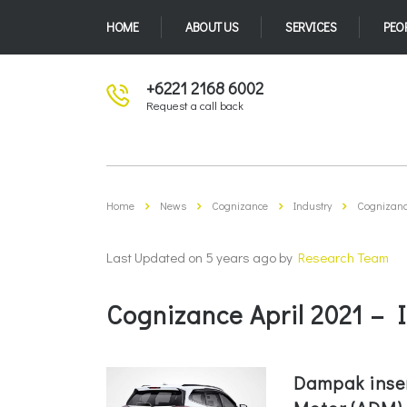
HOME
ABOUT US
SERVICES
PEO
+6221 2168 6002
Request a call back
Home
News
Cognizance
Industry
Cognizance
Last Updated on 5 years ago by
Research Team
Cognizance April 2021 – 
Dampak inse