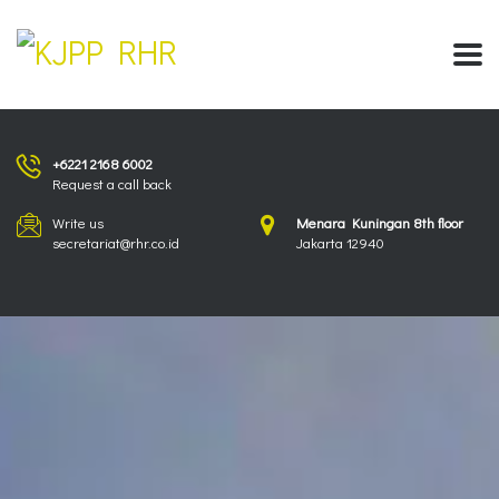
+6221 2168 6002
Request a call back
Write us
Menara Kuningan 8th floor
secretariat@rhr.co.id
Jakarta 12940