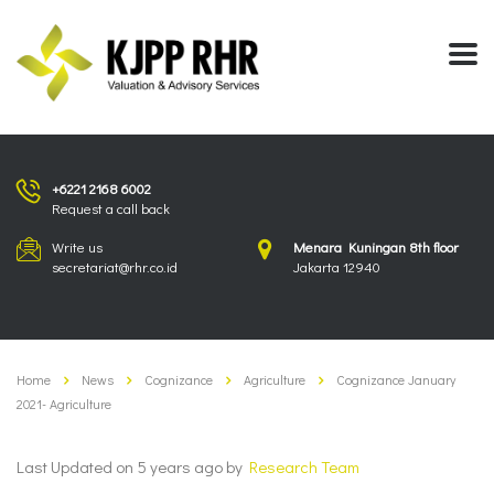
+6221 2168 6002
Request a call back
Write us
Menara Kuningan 8th floor
secretariat@rhr.co.id
Jakarta 12940
Home
News
Cognizance
Agriculture
Cognizance January
2021- Agriculture
Last Updated on 5 years ago by
Research Team