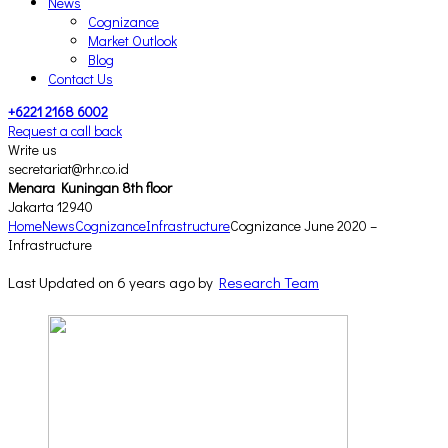
News
Cognizance
Market Outlook
Blog
Contact Us
+6221 2168 6002
Request a call back
Write us
secretariat@rhr.co.id
Menara Kuningan 8th floor
Jakarta 12940
Home
News
Cognizance
Infrastructure
Cognizance June 2020 –
Infrastructure
Last Updated on 6 years ago by
Research Team