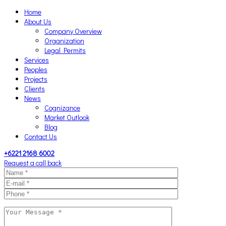
Home
About Us
Company Overview
Organization
Legal Permits
Services
Peoples
Projects
Clients
News
Cognizance
Market Outlook
Blog
Contact Us
+6221 2168 6002
Request a call back